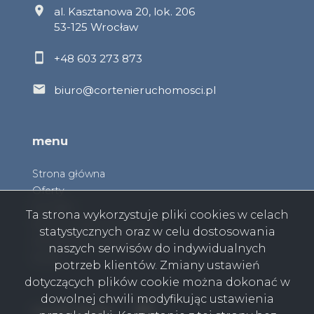
al. Kasztanowa 20, lok. 206
53-125 Wrocław
+48 603 273 873
biuro@cortenieruchomosci.pl
menu
Strona główna
Oferty
Kontakt
Ta strona wykorzystuje pliki cookies w celach
Wycena Nieruchomości
statystycznych oraz w celu dostosowania
Zarządzanie Najmem
naszych serwisów do indywidualnych
Rodo
potrzeb klientów. Zmiany ustawień
dotyczących plików cookie można dokonać w
dowolnej chwili modyfikując ustawienia
Facebook
Facebook
social media